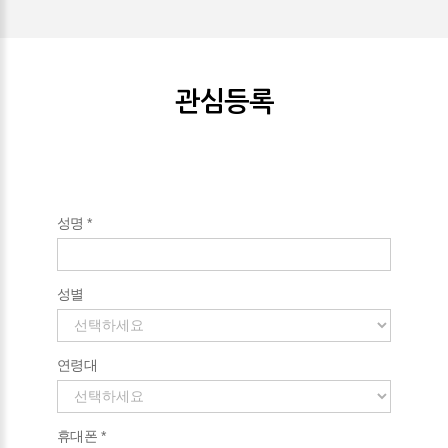
관심등록
성명 *
성별
연령대
휴대폰 *