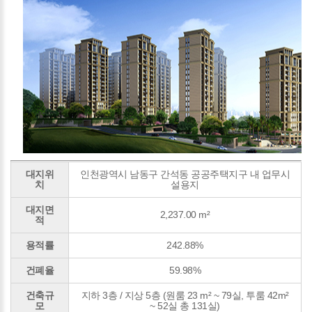
대지위
인천광역시 남동구 간석동 공공주택지구 내 업무시
치
설용지
대지면
2,237.00 m²
적
용적률
242.88%
건폐율
59.98%
건축규
지하 3층 / 지상 5층 (원룸 23 m² ~ 79실, 투룸 42m²
모
~ 52실 총 131실)