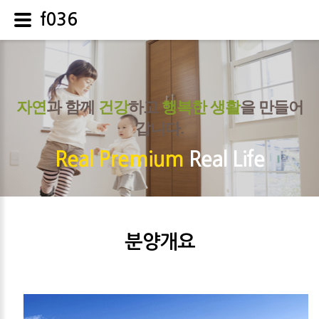
f036
자연
과 함께
건강
하고
행복한 생활
을 만들어
갑니다.
Real Premium
Real Life
분양개요